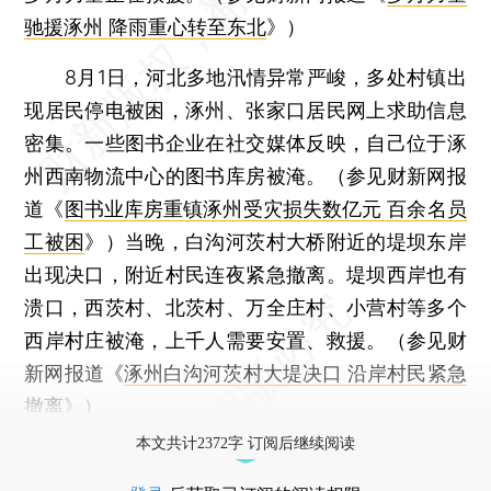
驰援涿州 降雨重心转至东北
》）
8月1日，河北多地汛情异常严峻，多处村镇出
现居民停电被困，涿州、张家口居民网上求助信息
密集。一些图书企业在社交媒体反映，自己位于涿
州西南物流中心的图书库房被淹。（参见财新网报
道《
图书业库房重镇涿州受灾损失数亿元 百余名员
工被困
》）当晚，白沟河茨村大桥附近的堤坝东岸
出现决口，附近村民连夜紧急撤离。堤坝西岸也有
溃口，西茨村、北茨村、万全庄村、小营村等多个
西岸村庄被淹，上千人需要安置、救援。（参见财
新网报道《
涿州白沟河茨村大堤决口 沿岸村民紧急
撤离
》）
本文共计2372字 订阅后继续阅读