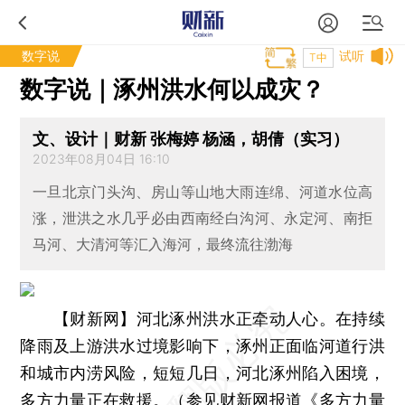
数字说
试听
T中
数字说｜涿州洪水何以成灾？
文、设计｜财新 张梅婷 杨涵，胡倩（实习）
2023年08月04日 16:10
一旦北京门头沟、房山等山地大雨连绵、河道水位高
涨，泄洪之水几乎必由西南经白沟河、永定河、南拒
马河、大清河等汇入海河，最终流往渤海
【财新网】
河北涿州洪水正牵动人心。在持续
降雨及上游洪水过境影响下，涿州正面临河道行洪
和城市内涝风险，短短几日，河北涿州陷入困境，
多方力量正在救援。（参见财新网报道《
多方力量