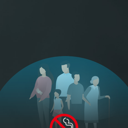
如何读图
最符合公约的无烟城市
(
24
)
通过立法实现室内公共场所、工作
场所和公共交通工具全面禁烟，没
松原
长春
有缓冲期和吸烟室，有明确的执法
主体和罚则的城市
筛选城市
▾
张家口
丹东
北京
秦皇岛
全面无烟立法覆盖人口比例
0%
榆林
阳泉
不足30%
达到30% (2022年目标)
青岛
达到80% (2030年目标)
鹤壁
新乡
达到100%
周口