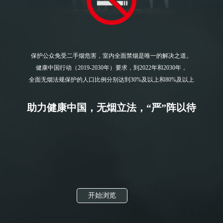
关于本站
信阳
上海
联系我们
武汉
杭州
订阅信息
保护公众免受二手烟危害，室内全面禁烟是唯一的解决之道。
南平
English
健康中国行动（2019-2030年）要求，到2022年和2030年，
郴州
莆田
全面无烟法规保护的人口比例分别达到30%及以上和80%及以上
深圳
助力健康中国，无烟立法，“严”阵以待
成人吸烟率
开始浏览
加载中
...
24.1%
2022年目标
24.5%
2030年目标
20%