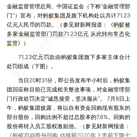
金融监督管理总局、中国证监会（下称“金融管理部
门”）宣布，对
蚂蚁集团
及旗下机构处以共计71.23
亿元人民币的罚款。（参见财新网报道：《
蚂蚁被
多家金融监管部门罚款71.23亿元 从此转向常态化
监管
》）
71.23亿元罚款由蚂蚁集团旗下多家主体合计
处罚组成（下图）。
当日20时31分，即公告发布半小时后，蚂蚁集
团回应称目前已完成相关整改事项，对金融管理部
门行政处罚决定“诚恳接受，坚决服从”。 7月8日上
午，蚂蚁集团披露，将以自有资金回购现有股东的
部分股份，回购比例不超过总股本的7.6%。回购的
股份将转入员工股权激励池。（参见财新网报道：
《
蚂蚁启动股份回购 估值较2020年上市前下降七