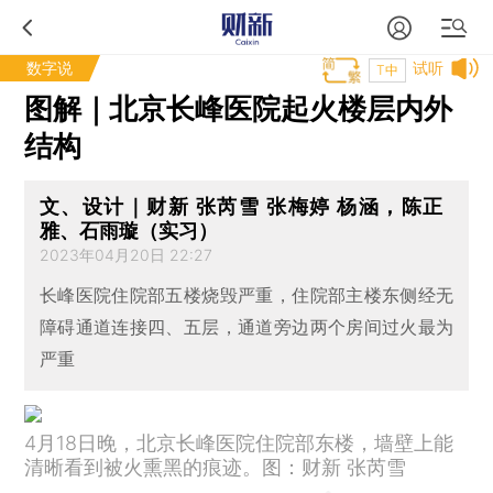
数字说
试听
T中
图解｜北京长峰医院起火楼层内外
结构
文、设计｜财新 张芮雪 张梅婷 杨涵，陈正
雅、石雨璇（实习）
2023年04月20日 22:27
长峰医院住院部五楼烧毁严重，住院部主楼东侧经无
障碍通道连接四、五层，通道旁边两个房间过火最为
严重
4月18日晚，北京长峰医院住院部东楼，墙壁上能
清晰看到被火熏黑的痕迹。图：财新 张芮雪