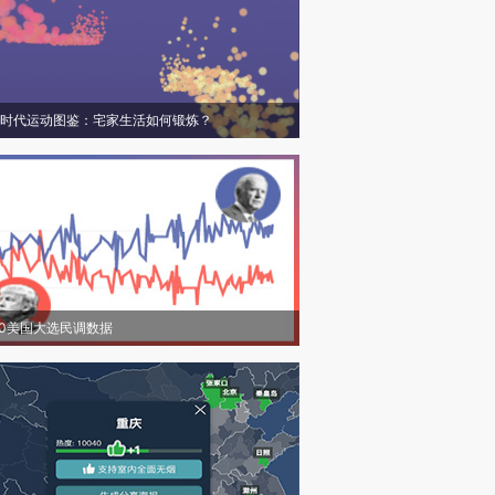
时代运动图鉴：宅家生活如何锻炼？
20美国大选民调数据