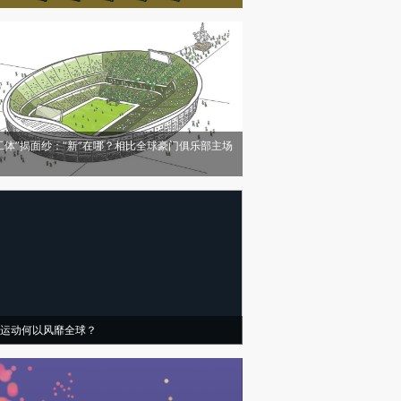
工体”揭面纱：“新”在哪？相比全球豪门俱乐部主场
运动何以风靡全球？