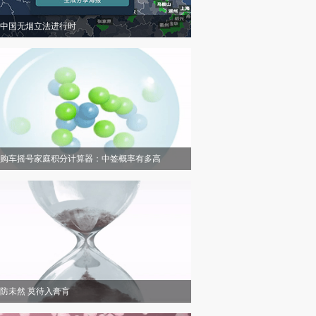
中国无烟立法进行时
购车摇号家庭积分计算器：中签概率有多高
防未然 莫待入膏肓