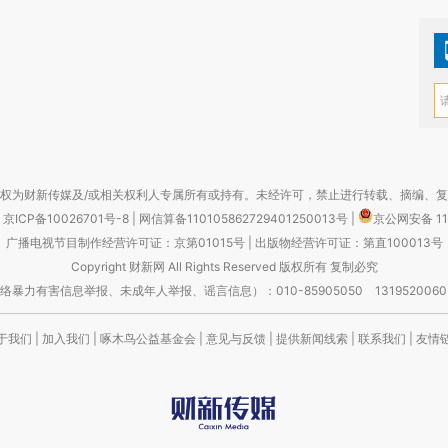
权为财新传媒及/或相关权利人专属所有或持有。未经许可，禁止进行转载、摘编、
京ICP备10026701号-8
|
网信算备110105862729401250013号
|
京公网安备 11
广播电视节目制作经营许可证：京第01015号
|
出版物经营许可证：第直100013号
Copyright 财新网 All Rights Reserved 版权所有 复制必究
害信息举报、未成年人举报、谣言信息）：010-85905050 13195200605 举报邮
于我们
|
加入我们
|
啄木鸟公益基金会
|
意见与反馈
|
提供新闻线索
|
联系我们
|
友情