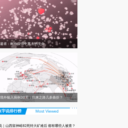
逝者：献给疫情中离去的生命
境外输入病例30天：归来之路几多曲折？
数字说排行榜
Most Viewed
说｜山西留神峪82死特大矿难后 都有哪些人被查？