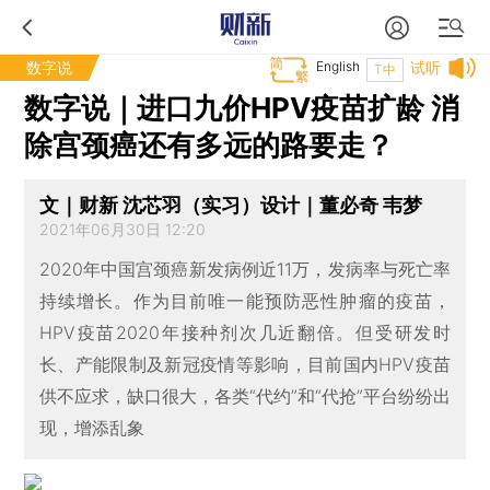
数字说
English
试听
T中
数字说｜进口九价HPV疫苗扩龄 消
除宫颈癌还有多远的路要走？
文｜财新 沈芯羽（实习）设计｜董必奇 韦梦
2021年06月30日 12:20
2020年中国宫颈癌新发病例近11万，发病率与死亡率
持续增长。作为目前唯一能预防恶性肿瘤的疫苗，
HPV疫苗2020年接种剂次几近翻倍。但受研发时
长、产能限制及新冠疫情等影响，目前国内HPV疫苗
供不应求，缺口很大，各类“代约”和“代抢”平台纷纷出
现，增添乱象