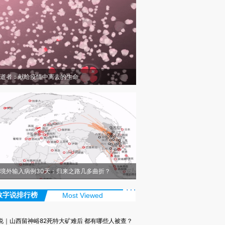
逝者：献给疫情中离去的生命
境外输入病例30天：归来之路几多曲折？
数字说排行榜
Most Viewed
说｜山西留神峪82死特大矿难后 都有哪些人被查？