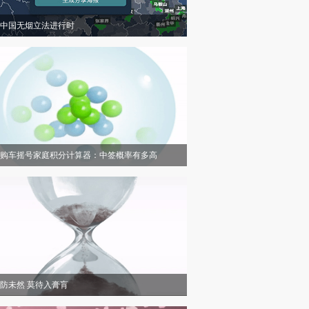
中国无烟立法进行时
购车摇号家庭积分计算器：中签概率有多高
防未然 莫待入膏肓