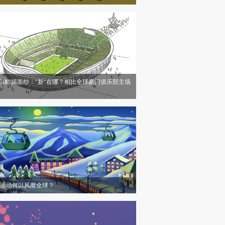
工体”揭面纱：“新”在哪？相比全球豪门俱乐部主场
运动何以风靡全球？