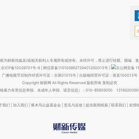
权为财新传媒及/或相关权利人专属所有或持有。未经许可，禁止进行转载、摘编、
京ICP备10026701号-8
|
网信算备110105862729401250013号
|
京公网安备 11
广播电视节目制作经营许可证：京第01015号
|
出版物经营许可证：第直100013号
Copyright 财新网 All Rights Reserved 版权所有 复制必究
害信息举报、未成年人举报、谣言信息）：010-85905050 13195200605 举报邮
于我们
|
加入我们
|
啄木鸟公益基金会
|
意见与反馈
|
提供新闻线索
|
联系我们
|
友情