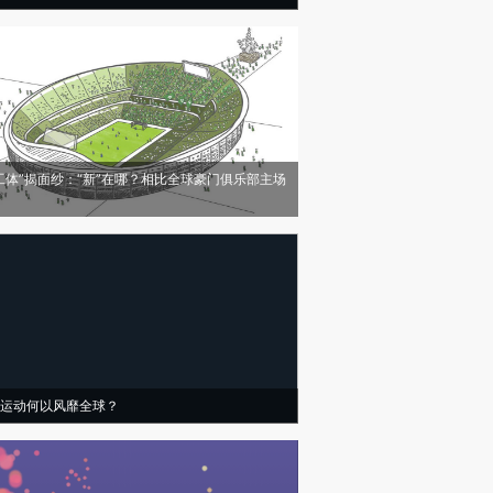
工体”揭面纱：“新”在哪？相比全球豪门俱乐部主场
运动何以风靡全球？