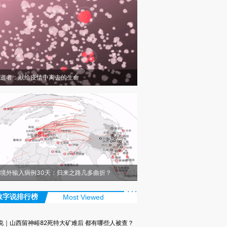
逝者：献给疫情中离去的生命
境外输入病例30天：归来之路几多曲折？
数字说排行榜
Most Viewed
说｜山西留神峪82死特大矿难后 都有哪些人被查？