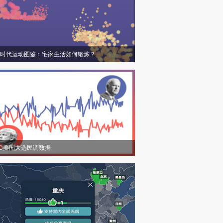
时代运动图鉴：宅家生活如何锻炼？
20美国大选民调数据