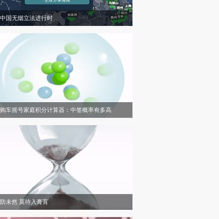
中国无烟立法进行时
购车摇号家庭积分计算器：中签概率有多高
防未然 莫待入膏肓