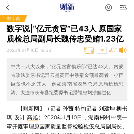
数字说
数字说|“亿元贪官”已43人 原国家
质检总局副局长魏传忠受贿1.23亿
2020年01月10日 19:33
试听
T中
中共十八大以来，“亿元贪官俱乐部”已达43人。内蒙
古政法委原书记邢云是高官中涉案金额最高者；小官
巨贪也不乏其人，例如海南省农垦总局原局长杨思
涛、大连市长海县纪委原书记潘福忠均涉贿过亿
【财新网】（记者 孙茜 特约记者 刘建坤 柳书
琪 设计
高旭
）
2020年1月10日，湖南郴州中院一
审开庭审理原国家质量监督检验检疫总局副局长、