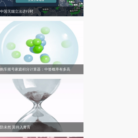
中国无烟立法进行时
购车摇号家庭积分计算器：中签概率有多高
防未然 莫待入膏肓