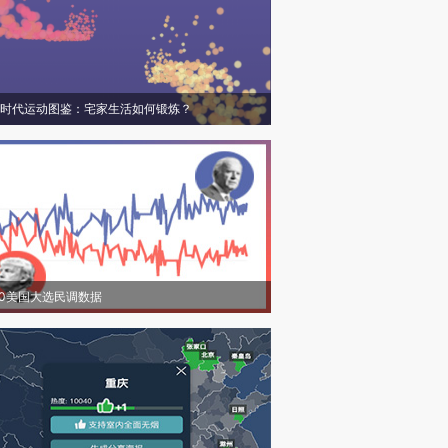
时代运动图鉴：宅家生活如何锻炼？
20美国大选民调数据