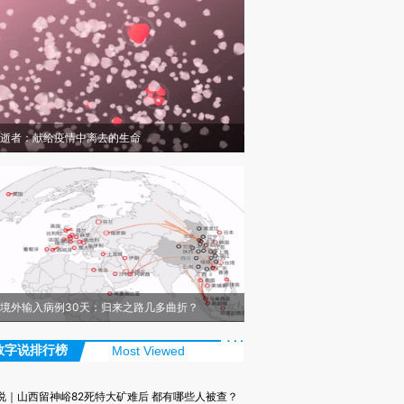
逝者：献给疫情中离去的生命
境外输入病例30天：归来之路几多曲折？
数字说排行榜
Most Viewed
说｜山西留神峪82死特大矿难后 都有哪些人被查？