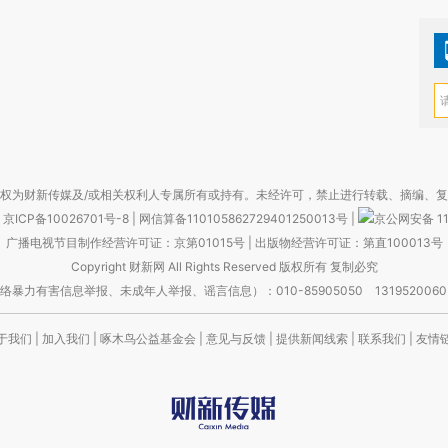
权为财新传媒及/或相关权利人专属所有或持有。未经许可，禁止进行转载、摘编、
京ICP备10026701号-8
|
网信算备110105862729401250013号
|
京公网安备 11
广播电视节目制作经营许可证：京第01015号
|
出版物经营许可证：第直100013号
Copyright 财新网 All Rights Reserved 版权所有 复制必究
害信息举报、未成年人举报、谣言信息）：010-85905050 13195200605 举报邮
于我们
|
加入我们
|
啄木鸟公益基金会
|
意见与反馈
|
提供新闻线索
|
联系我们
|
友情