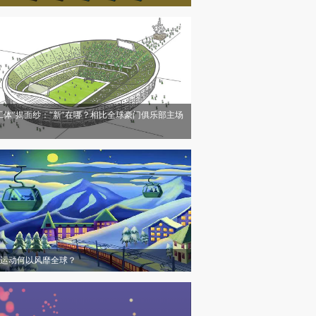
工体”揭面纱：“新”在哪？相比全球豪门俱乐部主场
运动何以风靡全球？