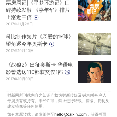
票房周记|《寻梦环游记》口
碑持续发酵 《嘉年华》排片
上涨近三倍
2017年11月28日
科比制作短片《亲爱的篮球》
望角逐今年奥斯卡
2017年10月20日
《战狼2》出征奥斯卡 华语电
影曾选送110部获奖仅1部
2017年10月09日
财新网所刊载内容之知识产权为财新传媒及/或相关权利人
专属所有或持有。未经许可，禁止进行转载、摘编、复制及
建立镜像等任何使用。
如有意愿转载，请发邮件至
hello@caixin.com
，获得书面