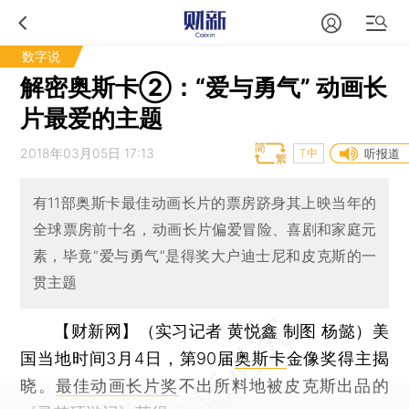
数字说
解密奥斯卡②：“爱与勇气” 动画长
片最爱的主题
2018年03月05日 17:13
T中
听报道
有11部奥斯卡最佳动画长片的票房跻身其上映当年的
全球票房前十名，动画长片偏爱冒险、喜剧和家庭元
素，毕竟“爱与勇气”是得奖大户迪士尼和皮克斯的一
贯主题
【财新网】（实习记者 黄悦鑫 制图 杨懿）
美
国当地时间3月4日，第90届
奥斯卡
金像奖得主揭
晓。
最佳动画长片奖
不出所料地被皮克斯出品的