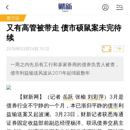
数字说
又有高管被带走 债市硕鼠案未完待
续
2016年03月24日 15:12
T中
一周之内先后有工行和多家券商的债券负责人被查，
债市利益输送风波从2011年起绵延数年
【财新网】（记者
岳跃
张榆
刘彩萍
）
3月是
债券行业不宁静的一个月，本已渐归平静的
债市
利
益输送案又起波澜。3月23日，财新记者获悉海通
证券固定收益部前副总经理杨洋、联讯债券交易主