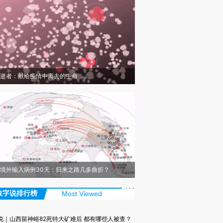
逝者：献给疫情中离去的生命
境外输入病例30天：归来之路几多曲折？
数字说排行榜
Most Viewed
说｜山西留神峪82死特大矿难后 都有哪些人被查？