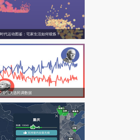
时代运动图鉴：宅家生活如何锻炼？
20美国大选民调数据