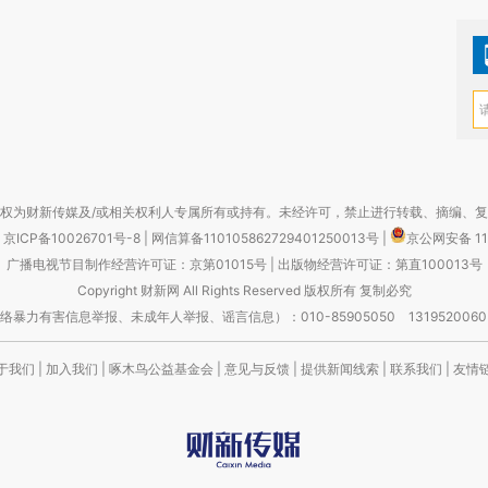
权为财新传媒及/或相关权利人专属所有或持有。未经许可，禁止进行转载、摘编、
京ICP备10026701号-8
|
网信算备110105862729401250013号
|
京公网安备 11
广播电视节目制作经营许可证：京第01015号
|
出版物经营许可证：第直100013号
Copyright 财新网 All Rights Reserved 版权所有 复制必究
害信息举报、未成年人举报、谣言信息）：010-85905050 13195200605 举报邮
于我们
|
加入我们
|
啄木鸟公益基金会
|
意见与反馈
|
提供新闻线索
|
联系我们
|
友情