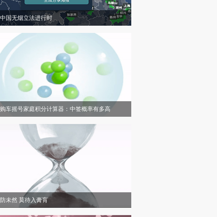
中国无烟立法进行时
购车摇号家庭积分计算器：中签概率有多高
防未然 莫待入膏肓