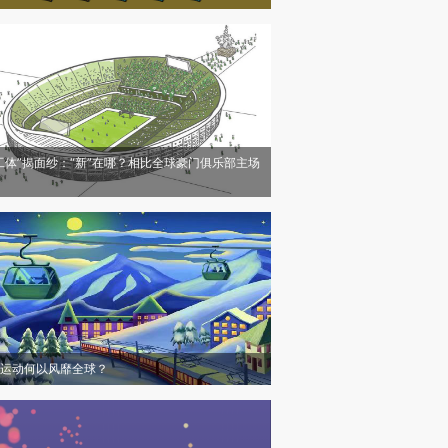
工体”揭面纱：“新”在哪？相比全球豪门俱乐部主场
运动何以风靡全球？