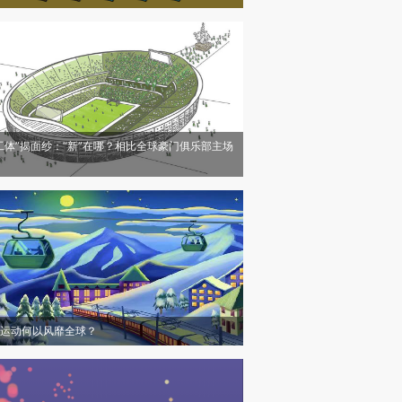
工体”揭面纱：“新”在哪？相比全球豪门俱乐部主场
运动何以风靡全球？