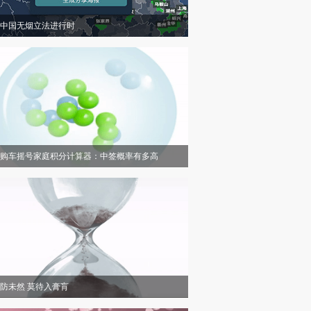
中国无烟立法进行时
购车摇号家庭积分计算器：中签概率有多高
防未然 莫待入膏肓