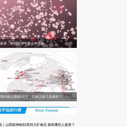
逝者：献给疫情中离去的生命
境外输入病例30天：归来之路几多曲折？
数字说排行榜
Most Viewed
说｜山西留神峪82死特大矿难后 都有哪些人被查？