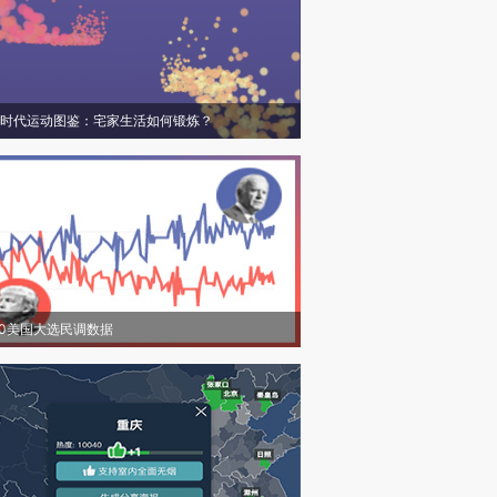
时代运动图鉴：宅家生活如何锻炼？
20美国大选民调数据