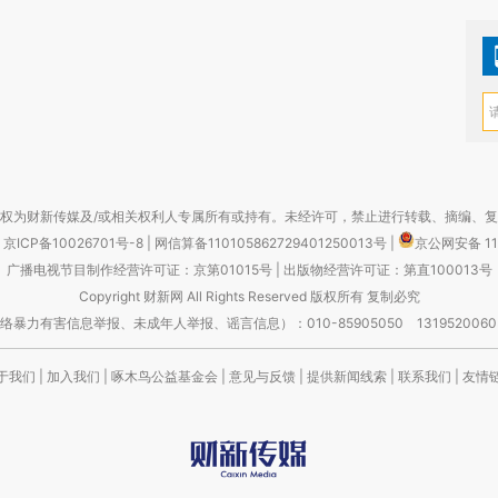
权为财新传媒及/或相关权利人专属所有或持有。未经许可，禁止进行转载、摘编、
京ICP备10026701号-8
|
网信算备110105862729401250013号
|
京公网安备 11
广播电视节目制作经营许可证：京第01015号
|
出版物经营许可证：第直100013号
Copyright 财新网 All Rights Reserved 版权所有 复制必究
害信息举报、未成年人举报、谣言信息）：010-85905050 13195200605 举报邮
于我们
|
加入我们
|
啄木鸟公益基金会
|
意见与反馈
|
提供新闻线索
|
联系我们
|
友情