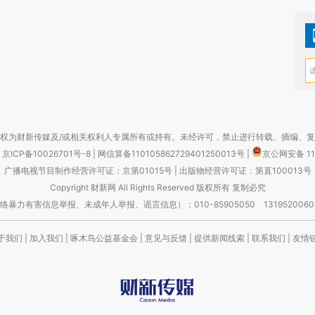
权为财新传媒及/或相关权利人专属所有或持有。未经许可，禁止进行转载、摘编、
京ICP备10026701号-8
|
网信算备110105862729401250013号
|
京公网安备 11
广播电视节目制作经营许可证：京第01015号
|
出版物经营许可证：第直100013号
Copyright 财新网 All Rights Reserved 版权所有 复制必究
害信息举报、未成年人举报、谣言信息）：010-85905050 13195200605 举报邮
于我们
|
加入我们
|
啄木鸟公益基金会
|
意见与反馈
|
提供新闻线索
|
联系我们
|
友情