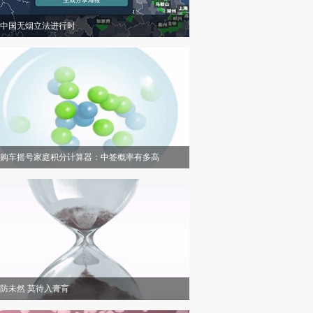
中国无烟立法进行时
购车摇号家庭积分计算器：中签概率有多高
防未然 莫待入膏肓