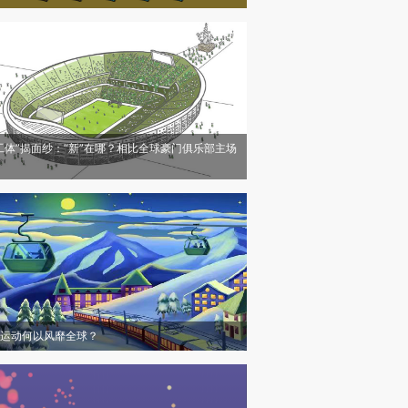
工体”揭面纱：“新”在哪？相比全球豪门俱乐部主场
运动何以风靡全球？