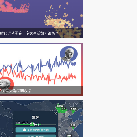
时代运动图鉴：宅家生活如何锻炼？
20美国大选民调数据