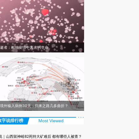
逝者：献给疫情中离去的生命
境外输入病例30天：归来之路几多曲折？
数字说排行榜
Most Viewed
说｜山西留神峪82死特大矿难后 都有哪些人被查？