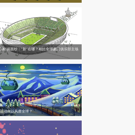
工体”揭面纱：“新”在哪？相比全球豪门俱乐部主场
运动何以风靡全球？