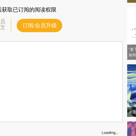
富中心，中国不遑多让。
后获取已订阅的阅读权限
员
订阅/会员升级
文
“新
如何
冰雪
Loading...