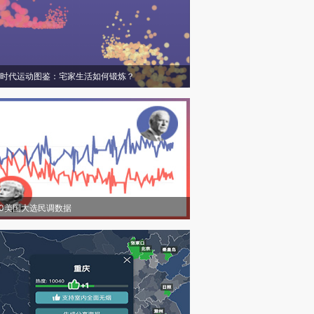
时代运动图鉴：宅家生活如何锻炼？
20美国大选民调数据