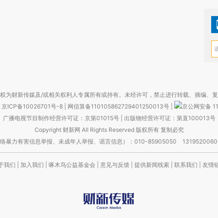
权为财新传媒及/或相关权利人专属所有或持有。未经许可，禁止进行转载、摘编、
京ICP备10026701号-8
|
网信算备110105862729401250013号
|
京公网安备 11
广播电视节目制作经营许可证：京第01015号
|
出版物经营许可证：第直100013号
Copyright 财新网 All Rights Reserved 版权所有 复制必究
害信息举报、未成年人举报、谣言信息）：010-85905050 13195200605 举报邮
于我们
|
加入我们
|
啄木鸟公益基金会
|
意见与反馈
|
提供新闻线索
|
联系我们
|
友情