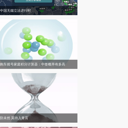
中国无烟立法进行时
购车摇号家庭积分计算器：中签概率有多高
防未然 莫待入膏肓