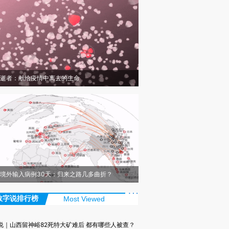
逝者：献给疫情中离去的生命
境外输入病例30天：归来之路几多曲折？
数字说排行榜
Most Viewed
说｜山西留神峪82死特大矿难后 都有哪些人被查？