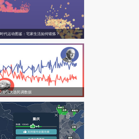
时代运动图鉴：宅家生活如何锻炼？
20美国大选民调数据