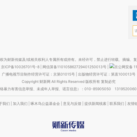
权为财新传媒及/或相关权利人专属所有或持有。未经许可，禁止进行转载、摘编、
京ICP备10026701号-8
|
网信算备110105862729401250013号
|
京公网安备 11
广播电视节目制作经营许可证：京第01015号
|
出版物经营许可证：第直100013号
Copyright 财新网 All Rights Reserved 版权所有 复制必究
害信息举报、未成年人举报、谣言信息）：010-85905050 13195200605 举报邮
于我们
|
加入我们
|
啄木鸟公益基金会
|
意见与反馈
|
提供新闻线索
|
联系我们
|
友情