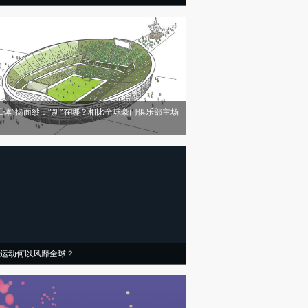
工体”揭面纱：“新”在哪？相比全球豪门俱乐部主场
运动何以风靡全球？