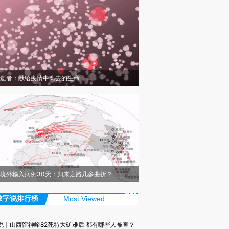
逝者：献给疫情中离去的生命
境外输入病例30天：归来之路几多曲折？
数字说排行榜
Most Viewed
说｜山西留神峪82死特大矿难后 都有哪些人被查？