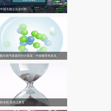
中国无烟立法进行时
购车摇号家庭积分计算器：中签概率有多高
防未然 莫待入膏肓