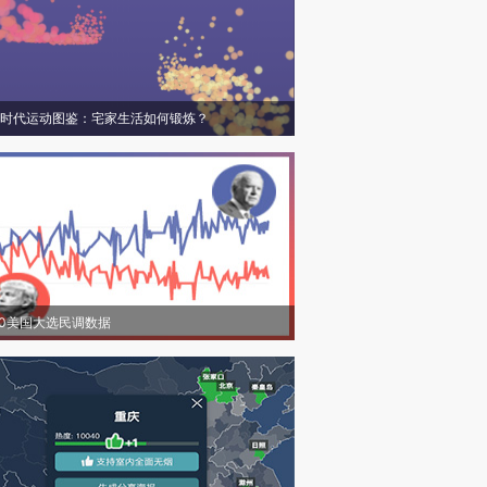
时代运动图鉴：宅家生活如何锻炼？
20美国大选民调数据