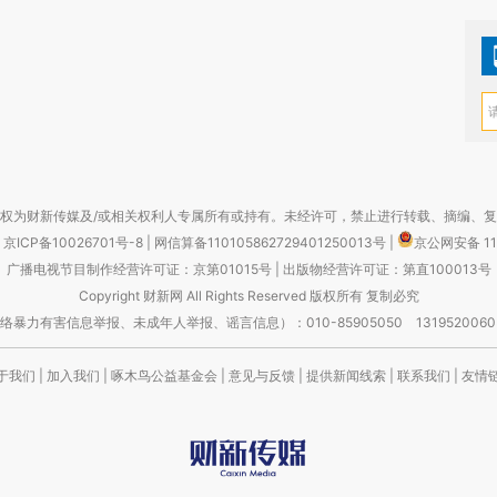
权为财新传媒及/或相关权利人专属所有或持有。未经许可，禁止进行转载、摘编、
京ICP备10026701号-8
|
网信算备110105862729401250013号
|
京公网安备 11
广播电视节目制作经营许可证：京第01015号
|
出版物经营许可证：第直100013号
Copyright 财新网 All Rights Reserved 版权所有 复制必究
害信息举报、未成年人举报、谣言信息）：010-85905050 13195200605 举报邮
于我们
|
加入我们
|
啄木鸟公益基金会
|
意见与反馈
|
提供新闻线索
|
联系我们
|
友情