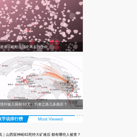
逝者：献给疫情中离去的生命
境外输入病例30天：归来之路几多曲折？
数字说排行榜
Most Viewed
说｜山西留神峪82死特大矿难后 都有哪些人被查？