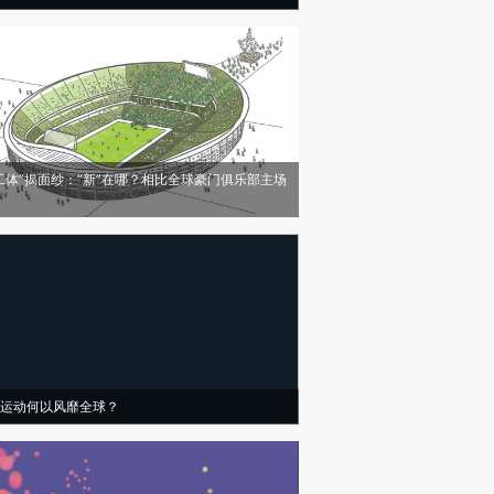
工体”揭面纱：“新”在哪？相比全球豪门俱乐部主场
运动何以风靡全球？