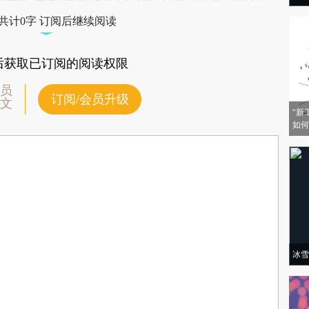
验。
仍未能完全抵消传统汽车收入的下降，利润有所下滑。业内多位
，比亚迪如何平衡好传统车和新能源车业务之间的关系至关重
共计0字 订阅后继续阅读
后获取已订阅的阅读权限
员
订阅/会员升级
文
“新
如何
冰雪