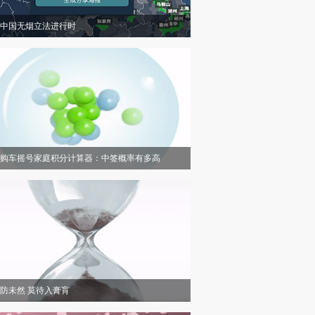
中国无烟立法进行时
购车摇号家庭积分计算器：中签概率有多高
防未然 莫待入膏肓