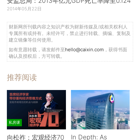
安监总局：2013年亿元GDP死亡率降至0.124
2014年05月22日
财新网所刊载内容之知识产权为财新传媒及/或相关权利人
专属所有或持有。未经许可，禁止进行转载、摘编、复制及
建立镜像等任何使用。
如有意愿转载，请发邮件至
hello@caixin.com
，获得书面
确认及授权后，方可转载。
推荐阅读
私房课
In Depth: As
向松祚：宏观经济70