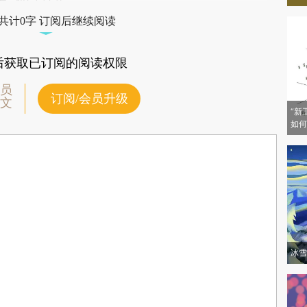
验。
长，也广受关注。
共计0字 订阅后继续阅读
后获取已订阅的阅读权限
员
订阅/会员升级
文
“新
如何
冰雪