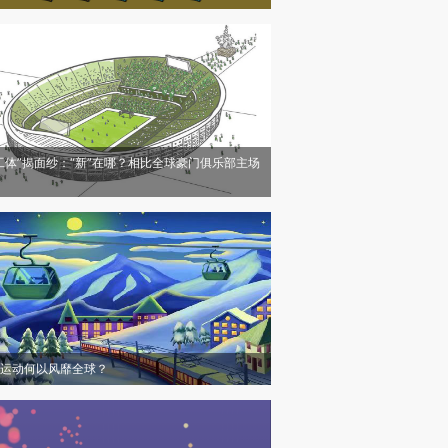
工体”揭面纱：“新”在哪？相比全球豪门俱乐部主场
运动何以风靡全球？