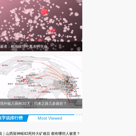
逝者：献给疫情中离去的生命
境外输入病例30天：归来之路几多曲折？
数字说排行榜
Most Viewed
说｜山西留神峪82死特大矿难后 都有哪些人被查？