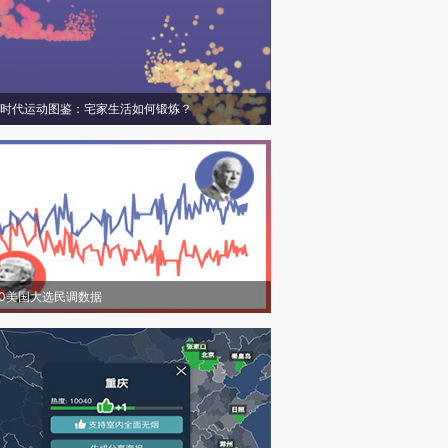
时代运动图鉴：宅家生活如何锻炼？
20美国大选民调数据