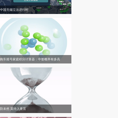
中国无烟立法进行时
购车摇号家庭积分计算器：中签概率有多高
防未然 莫待入膏肓