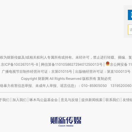
权为财新传媒及/或相关权利人专属所有或持有。未经许可，禁止进行转载、摘编、
京ICP备10026701号-8
|
网信算备110105862729401250013号
|
京公网安备 11
广播电视节目制作经营许可证：京第01015号
|
出版物经营许可证：第直100013号
Copyright 财新网 All Rights Reserved 版权所有 复制必究
害信息举报、未成年人举报、谣言信息）：010-85905050 13195200605 举报邮
于我们
|
加入我们
|
啄木鸟公益基金会
|
意见与反馈
|
提供新闻线索
|
联系我们
|
友情