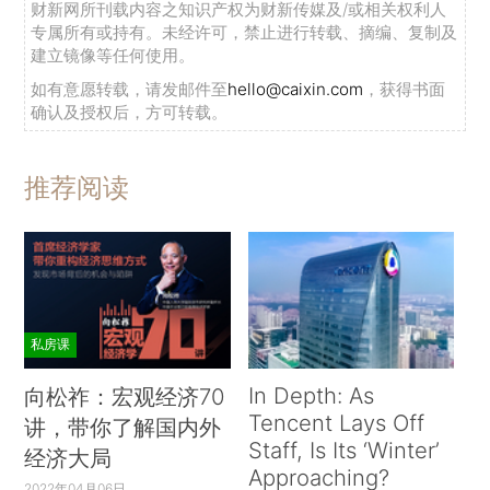
财新网所刊载内容之知识产权为财新传媒及/或相关权利人
专属所有或持有。未经许可，禁止进行转载、摘编、复制及
建立镜像等任何使用。
如有意愿转载，请发邮件至
hello@caixin.com
，获得书面
确认及授权后，方可转载。
推荐阅读
私房课
In Depth: As
向松祚：宏观经济70
Tencent Lays Off
讲，带你了解国内外
Staff, Is Its ‘Winter’
经济大局
Approaching?
2022年04月06日