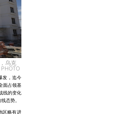
年，乌克
PHOTO
爆发，迄今
全面占领基
战线的变化
前线态势。
地区略有进