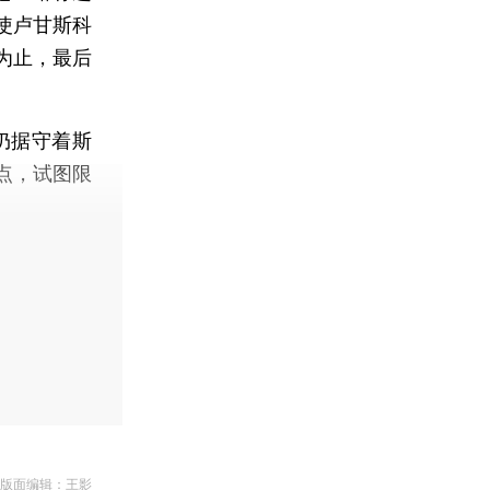
使卢甘斯科
为止，最后
仍据守着斯
点，试图限
 版面编辑：王影