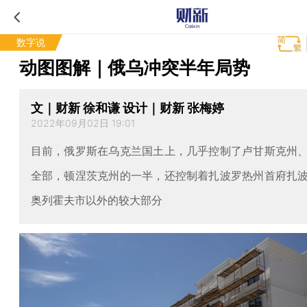
数字说
动图图解｜俄乌冲突半年局势
文｜财新 徐和谦 设计｜财新 张梅婷
2022年09月02日 19:01
目前，俄罗斯在乌克兰国土上，几乎控制了卢甘斯克州
全部，顿涅茨克州的一半，还控制着扎波罗热州首府扎
奥列霍夫市以外的较大部分