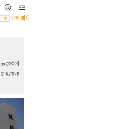
试听
T中
、赫尔松州
波罗热市和