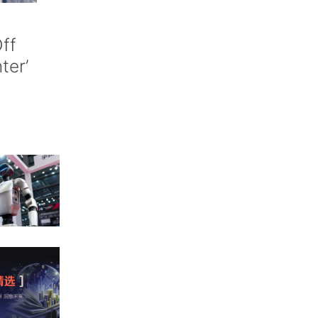
ff
nter’