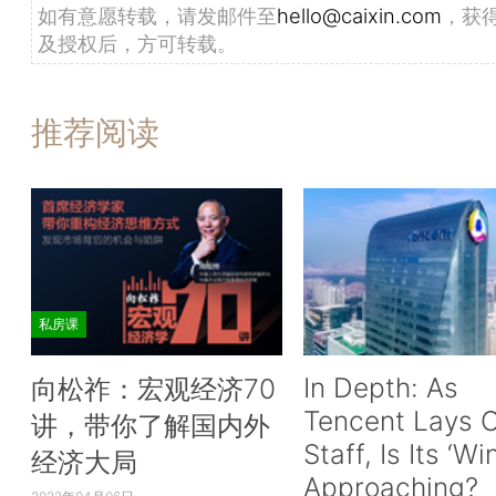
如有意愿转载，请发邮件至
hello@caixin.com
，获
及授权后，方可转载。
推荐阅读
私房课
In Depth: As
向松祚：宏观经济70
Tencent Lays O
讲，带你了解国内外
Staff, Is Its ‘Wi
经济大局
Approaching?