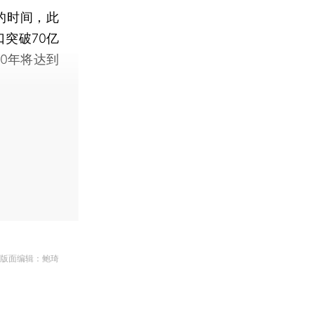
的时间，此
口突破70亿
50年将达到
 版面编辑：鲍琦