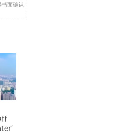
得书面确认
ff
nter’