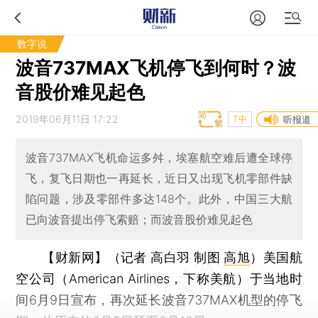
数字说
波音737MAX飞机停飞到何时？波
音股价难见起色
2019年06月11日 17:22
T中
听报道
波音737MAX飞机命运多舛，埃塞航空难后遭全球停
飞，复飞日期也一再延长，近日又出现飞机零部件缺
陷问题，涉及零部件多达148个。此外，中国三大航
已向波音提出停飞索赔；而波音股价难见起色
【财新网】（记者 高白羽 制图
高旭
）
美国航
空公司（American Airlines，下称美航）于当地时
间6月9日宣布，再次延长波音737MAX机型的停飞