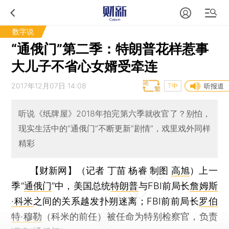
数字说
“通俄门”第二季：特朗普花样惹事
大儿子不省心女婿受牵连
2017年12月07日 14:08
T中
听报道
听说《纸牌屋》2018年拍完第六季就收官了？别怕，
现实生活中的“通俄门”不断更新“剧情”，戏里戏外同样
精彩
【财新网】（记者 丁苗 杨睿 制图
高旭
）
上一
季“
通俄门
”中，美国总统
特朗普
与FBI前局长
詹姆斯
·科米
之间的关系越发扑朔迷离；FBI前前局长
罗伯
特·穆勒
（科米的前任）被任命为特别检察官，负责