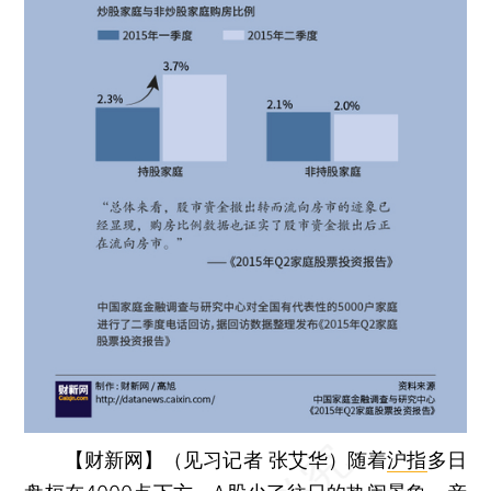
【财新网】（见习记者 张艾华）
随着
沪指
多日