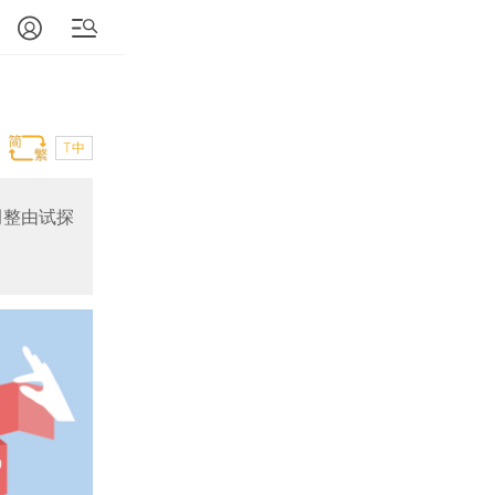
T中
调整由试探