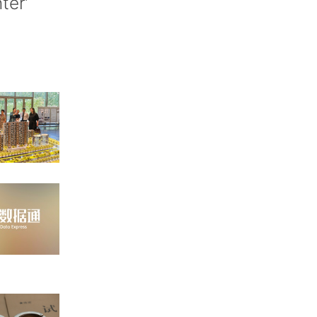
nter’