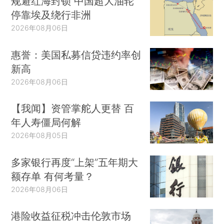
规避红海封锁 中国超大油轮
停靠埃及绕行非洲
2026年08月06日
惠誉：美国私募信贷违约率创
新高
2026年08月06日
【我闻】资管掌舵人更替 百
年人寿僵局何解
2026年08月05日
多家银行再度“上架”五年期大
额存单 有何考量？
2026年08月06日
港险收益征税冲击伦敦市场