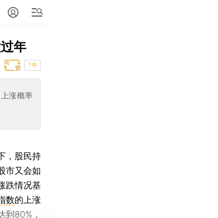
股过年
T中
的上涨概率
下，股民持
股市又会如
涨跌情况基
指数
的上涨
达到80%，