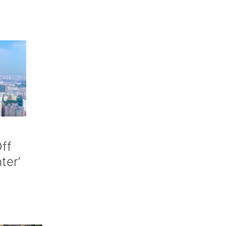
ff
nter’