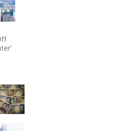
ff
nter’