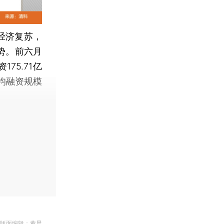
美经济复苏，
势。前六月
75.71亿
均融资规模
| 版面编辑：黄晨