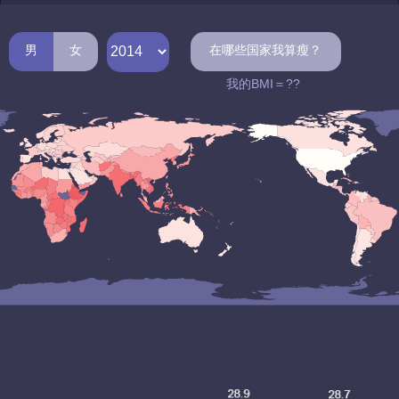
男
女
在哪些国家我算瘦？
我的BMI＝
??