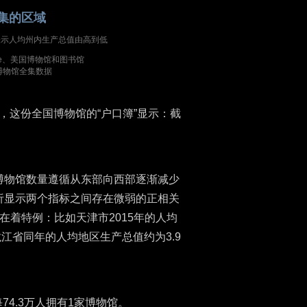
集的区域
表示人均州内生产总值由高到低
venue、美国博物馆和图书馆
度博物馆全集数据
，这份全国博物馆的“户口簿”显示：截
博物馆数量遵循从东部向西部逐渐减少
析显示两个指标之间存在微弱的正相关
着特例：比如天津市2015年的人均
龙江省同年的人均地区生产总值约为3.9
74.3万人拥有1家博物馆。