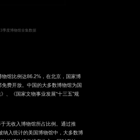
第3季度博物馆全集数据
馆比例达86.2%，在北京，国家博
部免费开放。中国的大多数博物馆为国
》、《国家文物事业发展“十三五”规
等于无收入博物馆所占比例。通过推
：被纳入统计的美国博物馆中，大多数博