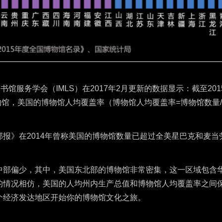
馆服务学会（IMLS）在2017年2月更新的数据显示：截至201
博物馆，美国的博物馆人均覆盖率（博物馆人均覆盖率=博物馆数量
报》在2014年曾称美国的博物馆数量已超过全美星巴克和麦当
中部偏少，其中，美国东北部的博物馆非常密集，这一区域包含
的情况相仿，美国的人均州内生产总值和博物馆人均覆盖率之间
个经济发达地区开始你的博物馆文化之旅。