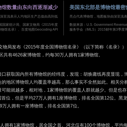
物馆数量由东向西逐渐减少
美国东北部是博物馆最密
深至浅表示人均地区生产总值由高到低
亮点代表博物馆，地图板块由深至浅
国国家统计局、国家文物局《2015年度
数据来源：U.S. Government Re
物馆名录》、百度地图Geocoding API
服务学会（IMLS）2015财年第3季
家文物局发布《2015年度全国博物馆名录》（以下简称《名录》）
区共有4626家博物馆，约每30万人拥有1家博物馆。
接口获取国内所有博物馆的经纬度，发现：胡焕庸线再度显现，
达的地区博物馆人均覆盖率越高，那么事实不全然如此。相关分
可能就越多，相对地，1家博物馆的覆盖人群就越少。但是也存在
国首位，但是平均27万人拥有1座博物馆，排名全国第12位。黑
9万人拥有一座博物馆，排名全国第7位。
7万人拥有1家博物馆，居全国之首。河北仅有100个博物馆，平均每