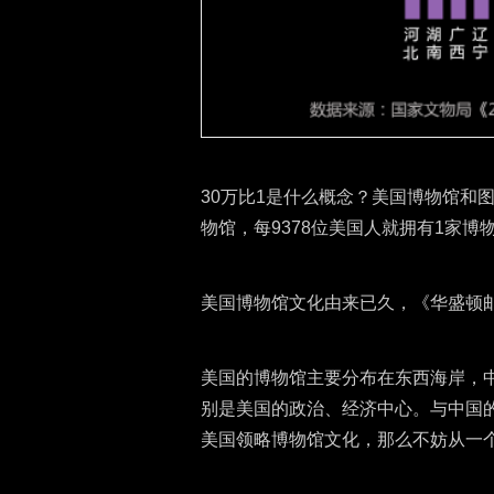
30万比1是什么概念？美国博物馆和图书
物馆，每9378位美国人就拥有1家
美国博物馆文化由来已久，《华盛顿邮
美国的博物馆主要分布在东西海岸，
别是美国的政治、经济中心。与中国
美国领略博物馆文化，那么不妨从一