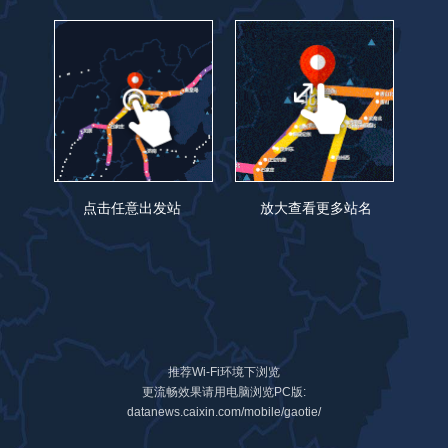
点击任意出发站
放大查看更多站名
推荐Wi-Fi环境下浏览
● 高铁、动车站点
▲
国家风景名胜区
更流畅效果请用电脑浏览PC版:
datanews.caixin.com/mobile/gaotie/
3h
4h
5h
6h