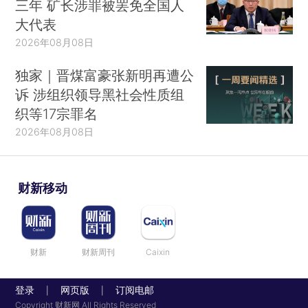
三年 矿长涉罪被罢免全国人
大代表
2026年08月08日
独家｜晋煤富豪张新明再遭公
诉 涉组织领导黑社会性质组
织等17宗罪名
2026年08月08日
财新移动
财新
财新周刊
Caixin
登录
网页版
订阅电邮
|
|
Copyright 财新网 All Rights Reserved