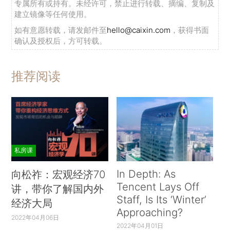
专属所有或持有。未经许可，禁止进行转载、摘编、复制及
建立镜像等任何使用。
如有意愿转载，请发邮件至
hello@caixin.com
，获得书面
确认及授权后，方可转载。
推荐阅读
私房课
In Depth: As
向松祚：宏观经济70
Tencent Lays Off
讲，带你了解国内外
Staff, Is Its ‘Winter’
经济大局
Approaching?
2022年04月06日
2022年04月01日