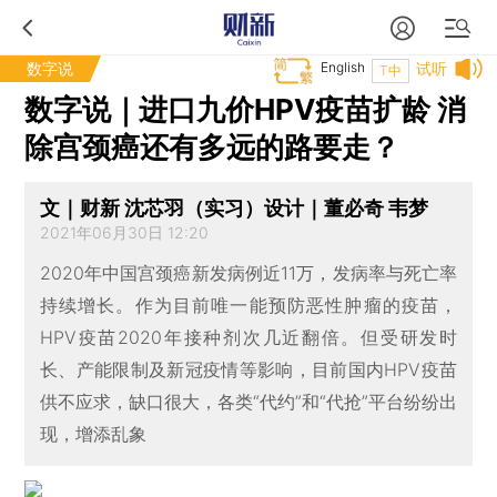
数字说
English
试听
T中
数字说｜进口九价HPV疫苗扩龄 消
除宫颈癌还有多远的路要走？
文｜财新 沈芯羽（实习）设计｜董必奇 韦梦
2021年06月30日 12:20
2020年中国宫颈癌新发病例近11万，发病率与死亡率
持续增长。作为目前唯一能预防恶性肿瘤的疫苗，
HPV疫苗2020年接种剂次几近翻倍。但受研发时
长、产能限制及新冠疫情等影响，目前国内HPV疫苗
供不应求，缺口很大，各类“代约”和“代抢”平台纷纷出
现，增添乱象