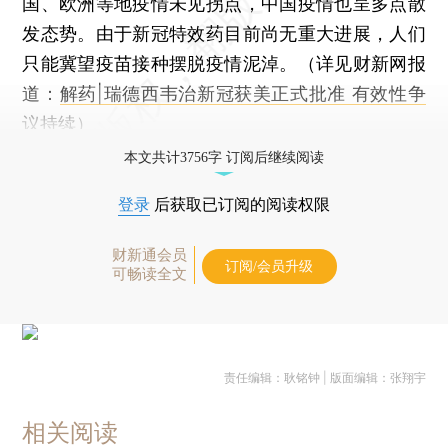
国、欧洲等地疫情未见拐点，中国疫情也呈多点散
发态势。由于新冠特效药目前尚无重大进展，人们
只能冀望疫苗接种摆脱疫情泥淖。（详见财新网报
道：
解药|瑞德西韦治新冠获美正式批准 有效性争
议持续
）
本文共计3756字 订阅后继续阅读
登录
后获取已订阅的阅读权限
财新通会员
订阅/会员升级
可畅读全文
责任编辑：耿铭钟 | 版面编辑：张翔宇
相关阅读