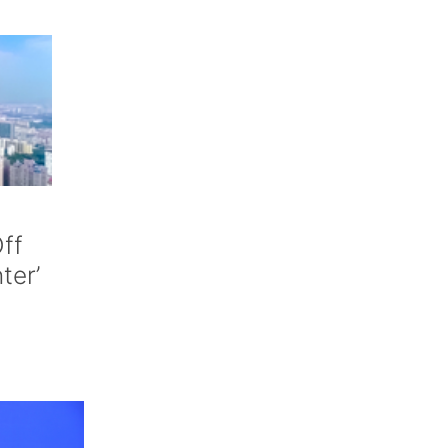
ff
nter’