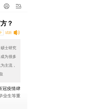
何方？
试听
中
大硕士研究
已成为很多
成为主流，
取
新冠疫情肆
毕业生等重