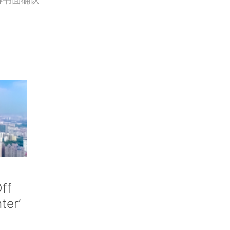
ff
nter’