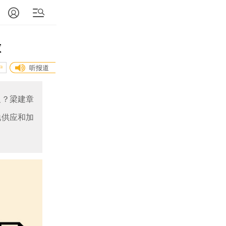
球
中
听报道
反？梁建章
地供应和加