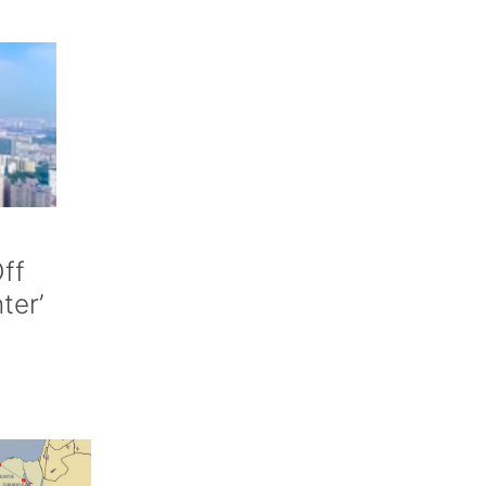
ff
nter’