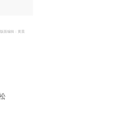
| 版面编辑：黄晨
松