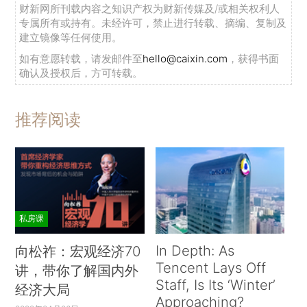
财新网所刊载内容之知识产权为财新传媒及/或相关权利人
专属所有或持有。未经许可，禁止进行转载、摘编、复制及
建立镜像等任何使用。
如有意愿转载，请发邮件至
hello@caixin.com
，获得书面
确认及授权后，方可转载。
推荐阅读
私房课
In Depth: As
向松祚：宏观经济70
Tencent Lays Off
讲，带你了解国内外
Staff, Is Its ‘Winter’
经济大局
Approaching?