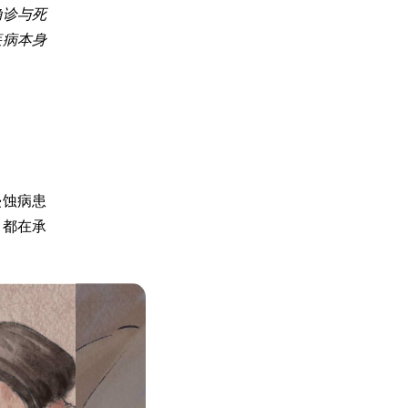
确诊与死
疾病本身
侵蚀病患
，都在承