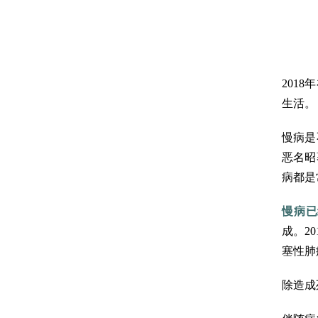
201
生活。
慢病是
恶名昭
病都是
慢病已
成。2
塞性肺
除造成