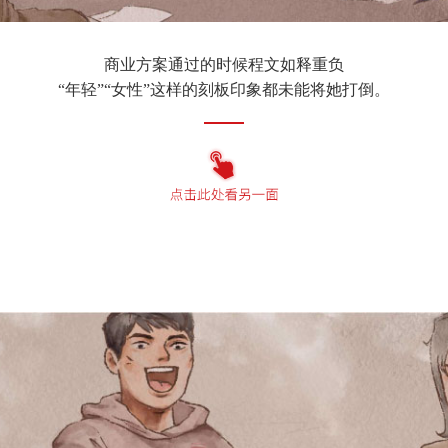
商业方案通过的时候程文如释重负
“年轻”“女性”这样的刻板印象都未能将她打倒。
母亲脑中风住院的半个月
程文午休时也要踩着高跟鞋着急又狼狈地赶去医院照顾母亲
作为独生子女，家里没有其他人可以帮忙
“有时候跟甲方开完会就要直接去医院，精神压力大，
身体压力也大。”程文坦言