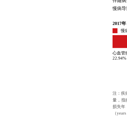
伴随病
慢病导