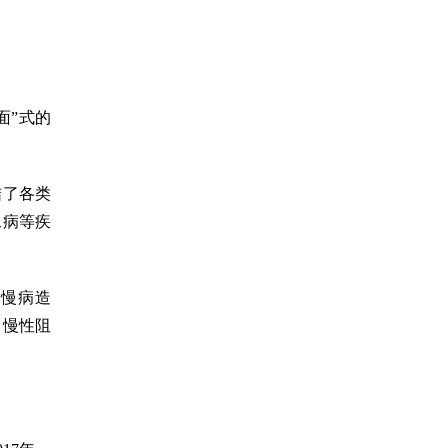
面”式的
结了各类
尿病等疾
由慢病造
、慢性阻