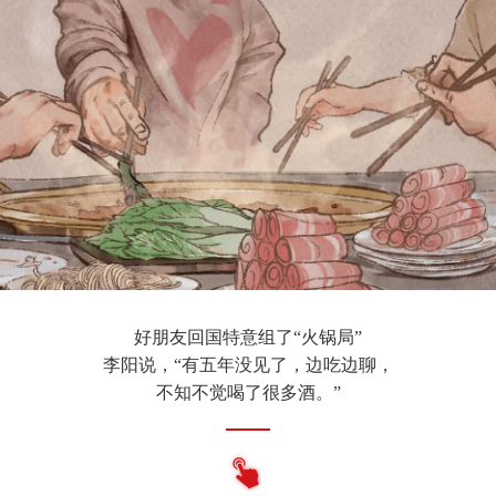
好朋友回国特意组了“火锅局”
李阳说，“有五年没见了，边吃边聊，
不知不觉喝了很多酒。”
呼吸短促、胸口疼痛、倒地，仿佛都发生在一瞬间
李阳回想起来仍心有余悸