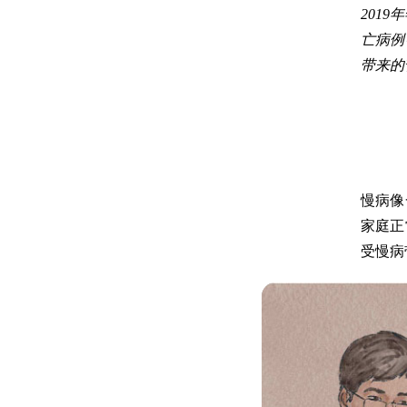
201
亡病例
带来的
慢病像
家庭正
受慢病