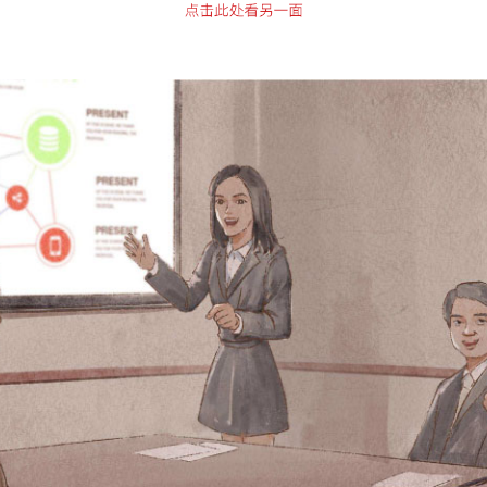
李筠忘记饭前20分钟给自己注射胰岛素