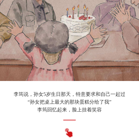
李筠说，孙女5岁生日那天，特意要求和自己一起过
“孙女把桌上最大的那块蛋糕分给了我”
李筠回忆起来，脸上挂着笑容
患有I型糖尿病的李筠，最终没能吃下那块蛋糕
由于生日当天过于高兴