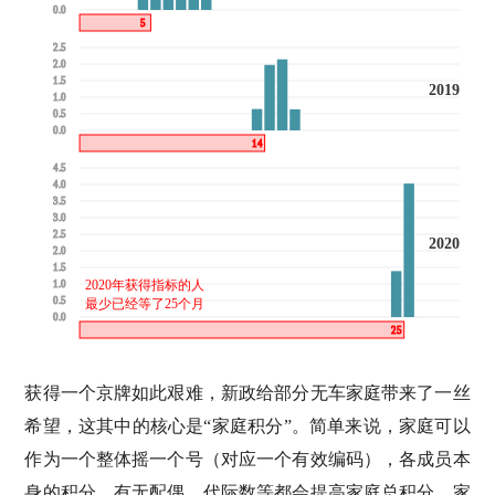
0.0
5
2.5
2.0
1.5
2019
1.0
0.5
0.0
14
4.5
4.0
3.5
3.0
2.5
2020
2.0
1.5
2020年获得指标的人
1.0
0.5
最少已经等了25个月
0.0
25
获得一个京牌如此艰难，新政给部分无车家庭带来了一丝
希望，这其中的核心是“家庭积分”。简单来说，家庭可以
作为一个整体摇一个号（对应一个有效编码），各成员本
身的积分、有无配偶、代际数等都会提高家庭总积分。家