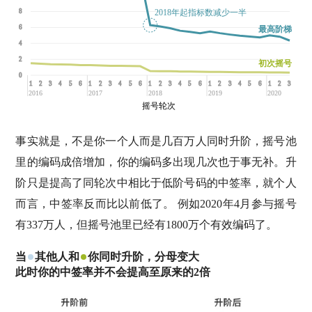
2018年起指标数减少一半
8
6
最高阶梯
4
2
初次摇号
0
1
2
3
4
5
6
1
2
3
4
5
6
1
2
3
4
5
6
1
2
3
4
5
6
1
2
3
2016
2017
2018
2019
2020
摇号轮次
事实就是，不是你一个人而是几百万人同时升阶，摇号池
里的编码成倍增加，你的编码多出现几次也于事无补。升
阶只是提高了同轮次中相比于低阶号码的中签率，就个人
而言，中签率反而比以前低了。 例如2020年4月参与摇号
有337万人，但摇号池里已经有1800万个有效编码了。
当
其他人和
你同时升阶，分母变大
此时你的中签率并不会提高至原来的2倍