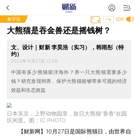
数字说
试听
T中
大熊猫是吞金兽还是摇钱树？
文、设计｜财新 李昊浩（实习），韩雨彤（特
约）
2022年10月27日 12:06
中国有多少熊猫留洋海外？养一只大熊猫需要多少
钱？研究发现饲养、保护大熊猫能够带来可观的经济
效益和生态效益
日本东京，上野动物园里，旅日大熊猫“香香”在园
区闲逛。图：IC PHOTO
【财新网】
10月27日是国际熊猫日，由世界自