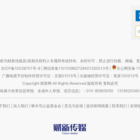
权为财新传媒及/或相关权利人专属所有或持有。未经许可，禁止进行转载、摘编、
京ICP备10026701号-8
|
网信算备110105862729401250013号
|
京公网安备 11
广播电视节目制作经营许可证：京第01015号
|
出版物经营许可证：第直100013号
Copyright 财新网 All Rights Reserved 版权所有 复制必究
害信息举报、未成年人举报、谣言信息）：010-85905050 13195200605 举报邮
于我们
|
加入我们
|
啄木鸟公益基金会
|
意见与反馈
|
提供新闻线索
|
联系我们
|
友情