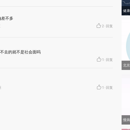
健康
确差不多
江
2
·
回复
不去的就不是社会面吗
1
·
回复
北京
州
1
·
回复
慢病