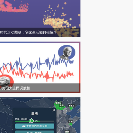
时代运动图鉴：宅家生活如何锻炼？
20美国大选民调数据