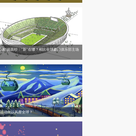
工体”揭面纱：“新”在哪？相比全球豪门俱乐部主场
运动何以风靡全球？