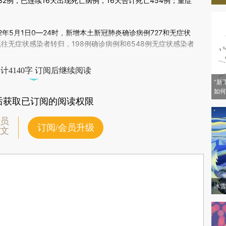
验。
2例，已连续16天出现死亡病例，16天合计死亡454例；重症
。
年5月1日0—24时，新增本土新冠肺炎确诊病例727和无症状
既往无症状感染者转归，198例确诊病例和6548例无症状感染者
计4140字 订阅后继续阅读
“新
如何
后获取已订阅的阅读权限
员
订阅/会员升级
文
冰雪