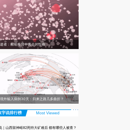
逝者：献给疫情中离去的生命
境外输入病例30天：归来之路几多曲折？
数字说排行榜
Most Viewed
说｜山西留神峪82死特大矿难后 都有哪些人被查？