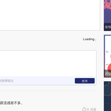
疫情
Loading...
20
财新网观点
发布
跟流感差不多。
9
·
回复