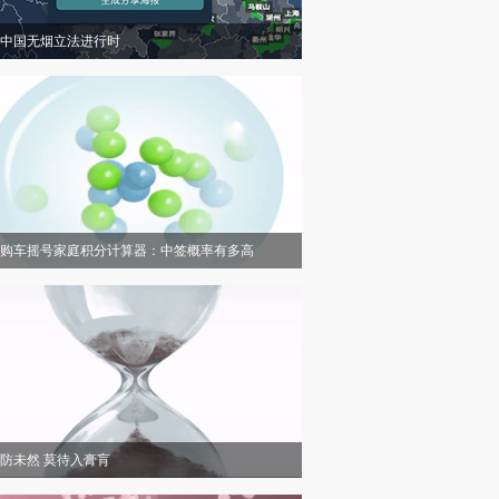
中国无烟立法进行时
购车摇号家庭积分计算器：中签概率有多高
防未然 莫待入膏肓