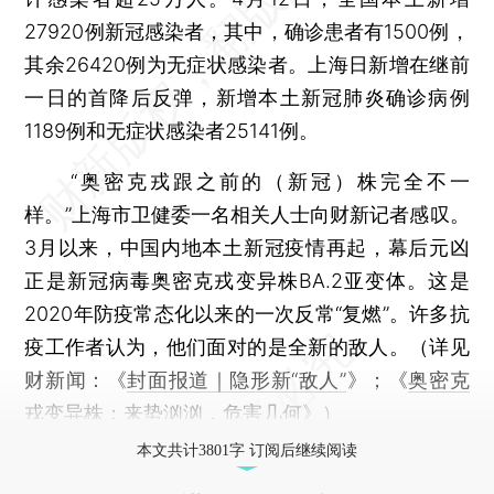
27920例新冠感染者，其中，确诊患者有1500例，
其余26420例为无症状感染者。上海日新增在继前
一日的首降后反弹，新增本土新冠肺炎确诊病例
1189例和无症状感染者25141例。
“奥密克戎跟之前的（新冠）株完全不一
样。”上海市卫健委一名相关人士向财新记者感叹。
3月以来，中国内地本土新冠疫情再起，幕后元凶
正是新冠病毒奥密克戎变异株BA.2亚变体。这是
2020年防疫常态化以来的一次反常“复燃”。许多抗
疫工作者认为，他们面对的是全新的敌人。（详见
财新闻：《
封面报道｜隐形新“敌人
”
》；《
奥密克
戎变异株：来势汹汹，危害几何
》）
本文共计3801字 订阅后继续阅读