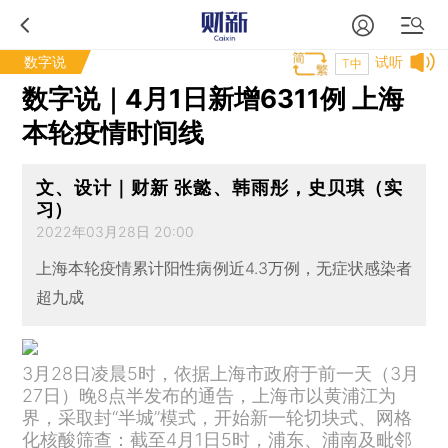
数字说
试听
T中
数字说｜4月1日新增6311例 上海
本轮疫情时间线
文、设计｜财新 张懿、韩雨彤，史贝琪（实
习）
2022年03月28日 20:00
上海本轮疫情累计阳性病例近4.3万例，无症状感染者
超九成
3月28日凌晨5时，依据上海市政府于前一天（3月
27日）晚8点半发布的通告，上海市以黄浦江为
界，采取封“半城”模式，开始新一轮切块式、网格
化核酸筛查：截至4月1日5时，浦东、浦南及毗邻