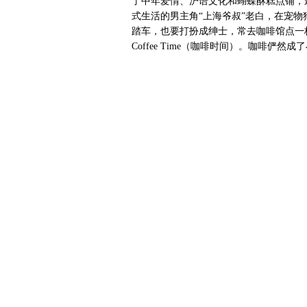
了中年爱情、沪语文化和蝴蝶酥糕点铺，
式生活的男主角“上海爷叔”老白，在宠
踏车，也要打扮成绅士，常去咖啡馆点一
Coffee Time（咖啡时间）。咖啡