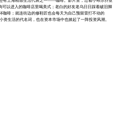
还有上海精致生活代表之一——咖啡。影片里，过着小布尔乔亚
物狗可以进入的咖啡店里喝美式；老白的好友老乌日日踩着破旧脚
杯咖啡；就连街边的修鞋匠也会每天为自己预留雷打不动的
俨然成了小资生活的代名词，也在资本市场中也掀起了一阵投资风潮。