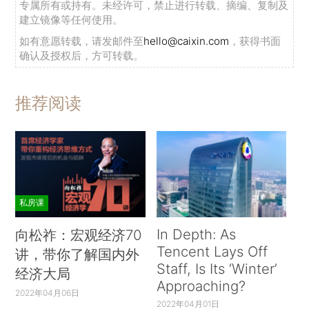
专属所有或持有。未经许可，禁止进行转载、摘编、复制及
建立镜像等任何使用。
如有意愿转载，请发邮件至
hello@caixin.com
，获得书面
确认及授权后，方可转载。
推荐阅读
私房课
In Depth: As
向松祚：宏观经济70
Tencent Lays Off
讲，带你了解国内外
Staff, Is Its ‘Winter’
经济大局
Approaching?
2022年04月06日
2022年04月01日