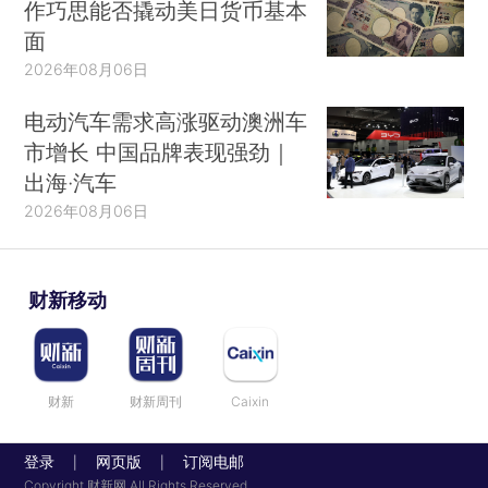
作巧思能否撬动美日货币基本
面
2026年08月06日
电动汽车需求高涨驱动澳洲车
市增长 中国品牌表现强劲｜
出海·汽车
2026年08月06日
财新移动
财新
财新周刊
Caixin
登录
网页版
订阅电邮
|
|
Copyright 财新网 All Rights Reserved